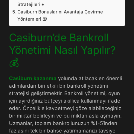
Stratejileri ♠️
Casiburn Bonuslarını Avantaja Çevirme
Yöntemleri 🎁
Casiburn’de Bankroll
Yönetimi Nasıl Yapılır?
💰
Casiburn kazanma
yolunda atılacak en önemli
adımlardan biri etkili bir bankroll yönetimi
stratejisi geliştirmektir. Bankroll yönetimi, oyun
için ayırdığınız bütçeyi akıllıca kullanmayı ifade
eder. Öncelikle kaybetmeyi göze alabileceğiniz
bir miktar belirleyin ve bu miktarı asla aşmayın.
Uzmanlar, toplam bankrollunuzun %1-5’inden
fazlasını tek bir bahse yatırmamanızı tavsiye