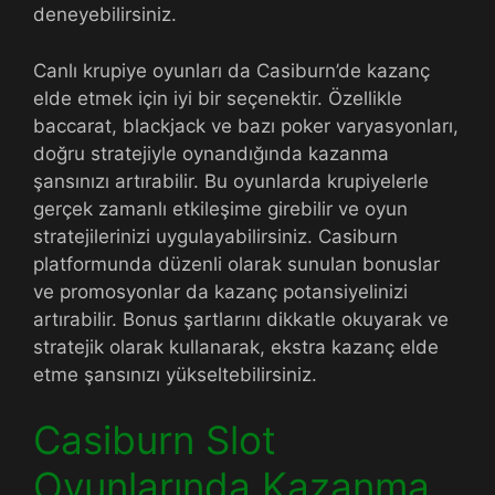
deneyebilirsiniz.
Canlı krupiye oyunları da Casiburn’de kazanç
elde etmek için iyi bir seçenektir. Özellikle
baccarat, blackjack ve bazı poker varyasyonları,
doğru stratejiyle oynandığında kazanma
şansınızı artırabilir. Bu oyunlarda krupiyelerle
gerçek zamanlı etkileşime girebilir ve oyun
stratejilerinizi uygulayabilirsiniz. Casiburn
platformunda düzenli olarak sunulan bonuslar
ve promosyonlar da kazanç potansiyelinizi
artırabilir. Bonus şartlarını dikkatle okuyarak ve
stratejik olarak kullanarak, ekstra kazanç elde
etme şansınızı yükseltebilirsiniz.
Casiburn Slot
Oyunlarında Kazanma