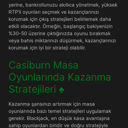
yerine, bankrollunuzu akıllıca yönetmek, yüksek
RTP’li oyunları seçmek ve kazançlarınızı
korumak için çıkış stratejileri belirlemek daha
etkili olacaktır. Örneğin, başlangıç bakiyenizin
%30-50 üzerine çıktığınızda oyunu bırakmak
veya bahis miktarınızı düşürmek, kazançlarınızı
korumak için iyi bir strateji olabilir.
Casiburn Masa
Oyunlarında Kazanma
Stratejileri ♠️
Kazanma şansınızı artırmak için masa
oyunlarında bazı temel stratejileri uygulamak
gerekir. Blackjack, en düşük kasa avantajına
sahip oyunlardan biridir ve doğru stratejiyle