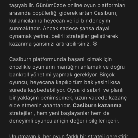
taşıyabilir. Günümüzde online oyun platformları
arasında popülerliği giderek artan Casiburn,
kullanıcılarına heyecan verici bir deneyim
sunmaktadır. Ancak sadece şansa dayalı
oynamak yerine, belirli stratejiler geliştirerek
kazanma şansınızı artırabilirsiniz. 🎯
Casiburn platformunda başarılı olmak için
öncelikle oyunların mantığını anlamak ve doğru
bankroll yönetimi yapmak gerekiyor. Birçok
oyuncu, heyecana kapılıp tüm bakiyesini kısa
sürede kaybedebiliyor. Oysa ki sabırlı ve planlı
bir yaklaşım benimsemek, uzun vadede kazanç
elde etmenin anahtarıdır.
Casiburn kazanma
stratejileri, hem yeni başlayanlar hem de
deneyimli oyuncular için değerli bilgiler içerir.
Unutmayın ki her oyun farklı bir strateji gerektirir