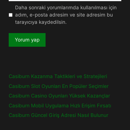
Daha sonraki yorumlarımda kullanılması için
adım, e-posta adresim ve site adresim bu
tarayıcıya kaydedilsin.
Casiburn Kazanma Taktikleri ve Stratejileri
Casiburn Slot Oyunları En Popüler Seçimler
Casiburn Casino Oyunları Yüksek Kazançlar
Casiburn Mobil Uygulama Hızlı Erişim Fırsatı
Casiburn Güncel Giriş Adresi Nasıl Bulunur