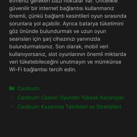
etmeniz gereken bazı noktalar var. Öncelikle
güvenilir bir internet bağlantısı kullanmanız
önemli, çünkü bağlantı kesintileri oyun sırasında
sorunlara yol açabilir. Ayrıca batarya tüketimini
göz önünde bulundurmalı ve uzun oyun
seansları için şarj cihazınızı yanınızda
bulundurmalısınız. Son olarak, mobil veri
kullanıyorsanız, slot oyunlarının önemli miktarda
veri tüketebileceğini unutmayın ve mümkünse
Wi-Fi bağlantısı tercih edin.
Kategoriler
Casiburn
Casiburn Casino Oyunları Yüksek Kazançlar
Casiburn Kazanma Taktikleri ve Stratejileri