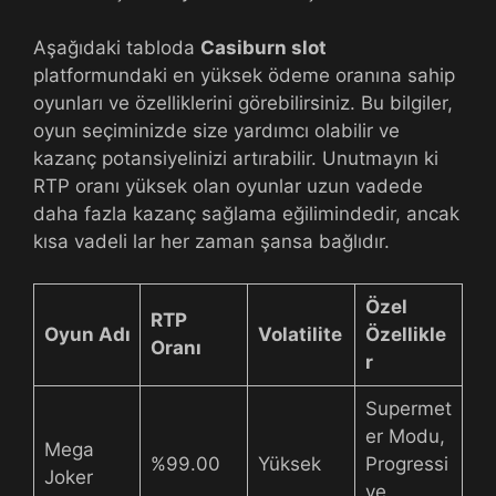
Aşağıdaki tabloda
Casiburn slot
platformundaki en yüksek ödeme oranına sahip
oyunları ve özelliklerini görebilirsiniz. Bu bilgiler,
oyun seçiminizde size yardımcı olabilir ve
kazanç potansiyelinizi artırabilir. Unutmayın ki
RTP oranı yüksek olan oyunlar uzun vadede
daha fazla kazanç sağlama eğilimindedir, ancak
kısa vadeli lar her zaman şansa bağlıdır.
Özel
RTP
Oyun Adı
Volatilite
Özellikle
Oranı
r
Supermet
er Modu,
Mega
%99.00
Yüksek
Progressi
Joker
ve