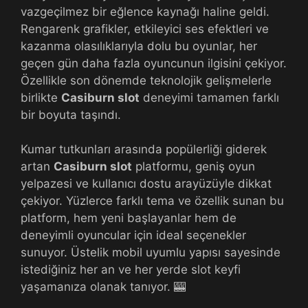
vazgeçilmez bir eğlence kaynağı haline geldi.
Rengarenk grafikler, etkileyici ses efektleri ve
kazanma olasılıklarıyla dolu bu oyunlar, her
geçen gün daha fazla oyuncunun ilgisini çekiyor.
Özellikle son dönemde teknolojik gelişmelerle
birlikte
Casiburn slot
deneyimi tamamen farklı
bir boyuta taşındı.
Kumar tutkunları arasında popülerliği giderek
artan
Casiburn slot
platformu, geniş oyun
yelpazesi ve kullanıcı dostu arayüzüyle dikkat
çekiyor. Yüzlerce farklı tema ve özellik sunan bu
platform, hem yeni başlayanlar hem de
deneyimli oyuncular için ideal seçenekler
sunuyor. Üstelik mobil uyumlu yapısı sayesinde
istediğiniz her an ve her yerde slot keyfi
yaşamanıza olanak tanıyor. 🎰