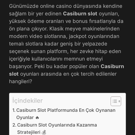
Günümüzde online casino dünyasında kendine
sağlam bir yer edinen
Casiburn slot
oyunları,
yüksek ödeme oranları ve bonus fırsatlarıyla da
ön plana çıkıyor. Klasik meyve makinelerinden
modern video slotlarına, jackpot oyunlarından
temalı slotlara kadar geniş bir yelpazede
seçenek sunan platform, her zevke hitap eden
içeriğiyle kullanıcılarını memnun etmeyi
başarıyor. Peki bu kadar popüler olan
Casiburn
slot
oyunları arasında en çok tercih edilenler
hangileri?
İçindekiler
Casiburn Slot Platformunda En Çok Oynanan
Oyunlar 🔥
Casiburn Slot Oyunlarında Kazanma
Stratejileri 💰