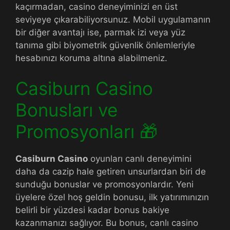
kaçırmadan, casino deneyiminizi en üst
seviyeye çıkarabiliyorsunuz. Mobil uygulamanın
bir diğer avantajı ise, parmak izi veya yüz
tanıma gibi biyometrik güvenlik önlemleriyle
hesabınızı koruma altına alabilmeniz.
Casiburn Casino
Bonusları ve
Promosyonları 🎁
Casiburn Casino
oyunları canlı deneyimini
daha da cazip hale getiren unsurlardan biri de
sunduğu bonuslar ve promosyonlardır. Yeni
üyelere özel hoş geldin bonusu, ilk yatırımınızın
belirli bir yüzdesi kadar bonus bakiye
kazanmanızı sağlıyor. Bu bonus, canlı casino