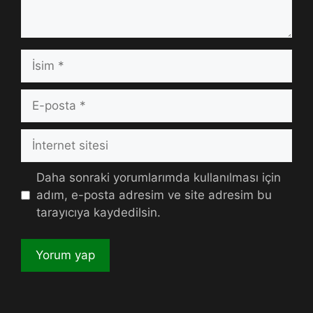
İsim
E-
posta
İnternet
sitesi
Daha sonraki yorumlarımda kullanılması için
adım, e-posta adresim ve site adresim bu
tarayıcıya kaydedilsin.