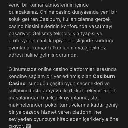
verici bir kumar atmosferinin içinde
bulacaksınız. Online casino dünyasında yeni bir
soluk getiren Casiburn, kullanıcılarına gerçek
casino hissini evlerinin konforunda yaşatmayı
başarıyor. Gelişmiş teknolojik altyapısı ve
profesyonel canlı krupiyeler eşliğinde sunduğu
oyunlarla, kumar tutkunlarının vazgeçilmez
adresi haline gelmiş durumda.
Günümüzde online casino platformları arasında
kendine sağlam bir yer edinmiş olan
Casiburn
Casino
, sunduğu çeşitli oyun seçenekleri ve
kullanıcı dostu arayüzü ile dikkat çekiyor. Rulet
masalarından blackjack oyunlarına, slot
makinelerinden poker turnuvalarına kadar geniş
bir yelpazede hizmet veren platform, her
seviyeden oyuncuya hitap eden içerikleriyle öne
çıkıyor. 🎰