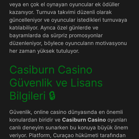
veya en çok el oynayan oyuncular ek ödüller
kazanıyor. Turnuva takvimi düzenli olarak
güncelleniyor ve oyuncular istedikleri turnuvaya
katılabiliyor. Ayrıca özel günlerde ve
bayramlarda da sürpriz promosyonlar
düzenleniyor, böylece oyuncuların motivasyonu
her zaman yüksek tutuluyor.
Casiburn Casino
Güvenlik ve Lisans
Bilgileri 🔒
Güvenlik, online casino dünyasında en önemli
konulardan biridir ve
Casiburn Casino
oyunları
canlı deneyim sunarken bu konuya büyük önem
veriyor. Platform, Curaçao hükümeti tarafından