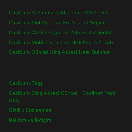
Casiburn Kazanma Taktikleri ve Stratejileri
Casiburn Slot Oyunları En Popüler Seçimler
Casiburn Casino Oyunları Yüksek Kazançlar
Casiburn Mobil Uygulama Hızlı Erişim Fırsatı
Casiburn Güncel Giriş Adresi Nasıl Bulunur
Casiburn Blog
Casiburn Giriş Adresi Güncel - Casiburn Yeni
Giriş
Gizlilik Sözleşmesi
Reklam ve İletişim