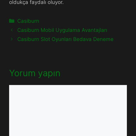
oldukça faydalı oluyor.
Kategoriler
Casiburn
Casiburn Mobil Uygulama Avantajları
Casiburn Slot Oyunları Bedava Deneme
Yorum yapın
Yorum