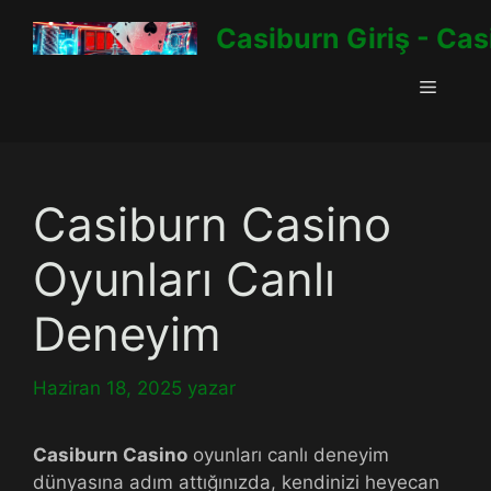
İçeriğe
Casiburn Giriş - Ca
atla
Menü
Casiburn Casino
Oyunları Canlı
Deneyim
Haziran 18, 2025
yazar
Casiburn Casino
oyunları canlı deneyim
dünyasına adım attığınızda, kendinizi heyecan