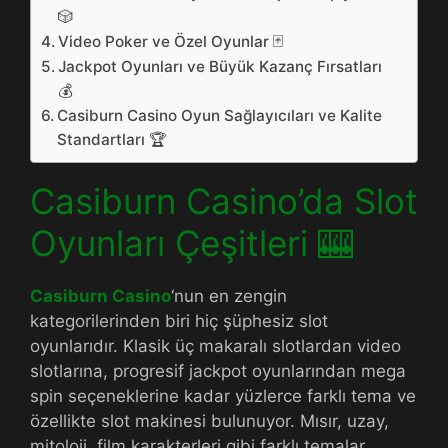
🎲
Video Poker ve Özel Oyunlar 🃏
Jackpot Oyunları ve Büyük Kazanç Fırsatları
💰
Casiburn Casino Oyun Sağlayıcıları ve Kalite
Standartları 🏆
Casiburn Casino’da Slot
Oyunları Çeşitleri 🎰
Casiburn Casino
‘nun en zengin
kategorilerinden biri hiç şüphesiz slot
oyunlarıdır. Klasik üç makaralı slotlardan video
slotlarına, progresif jackpot oyunlarından mega
spin seçeneklerine kadar yüzlerce farklı tema ve
özellikte slot makinesi bulunuyor. Mısır, uzay,
mitoloji, film karakterleri gibi farklı temalar