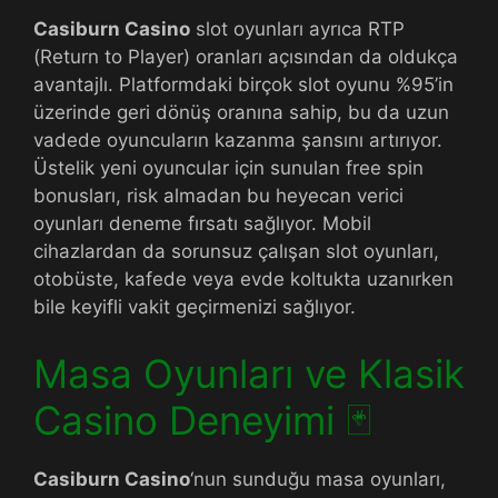
Casiburn Casino
slot oyunları ayrıca RTP
(Return to Player) oranları açısından da oldukça
avantajlı. Platformdaki birçok slot oyunu %95’in
üzerinde geri dönüş oranına sahip, bu da uzun
vadede oyuncuların kazanma şansını artırıyor.
Üstelik yeni oyuncular için sunulan free spin
bonusları, risk almadan bu heyecan verici
oyunları deneme fırsatı sağlıyor. Mobil
cihazlardan da sorunsuz çalışan slot oyunları,
otobüste, kafede veya evde koltukta uzanırken
bile keyifli vakit geçirmenizi sağlıyor.
Masa Oyunları ve Klasik
Casino Deneyimi 🃏
Casiburn Casino
‘nun sunduğu masa oyunları,