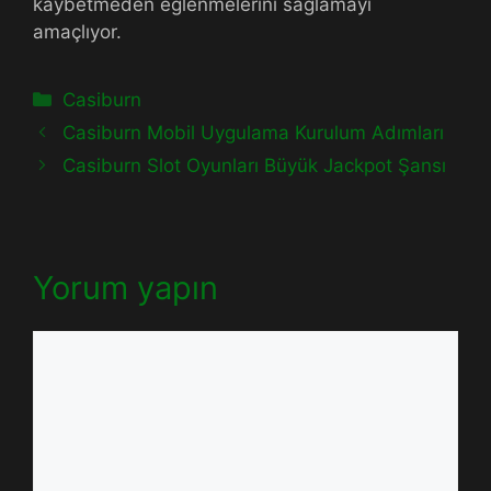
kaybetmeden eğlenmelerini sağlamayı
amaçlıyor.
Kategoriler
Casiburn
Casiburn Mobil Uygulama Kurulum Adımları
Casiburn Slot Oyunları Büyük Jackpot Şansı
Yorum yapın
Yorum