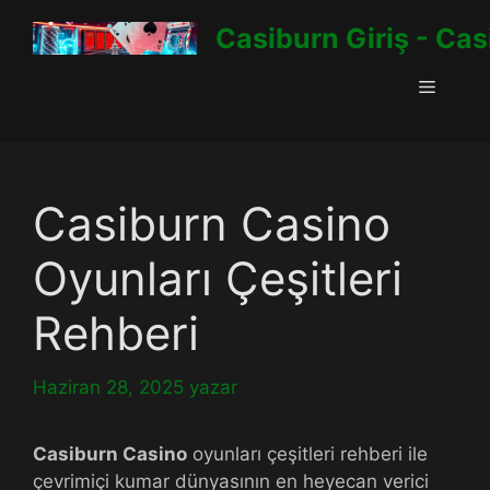
İçeriğe
Casiburn Giriş - Ca
atla
Menü
Casiburn Casino
Oyunları Çeşitleri
Rehberi
Haziran 28, 2025
yazar
Casiburn Casino
oyunları çeşitleri rehberi ile
çevrimiçi kumar dünyasının en heyecan verici