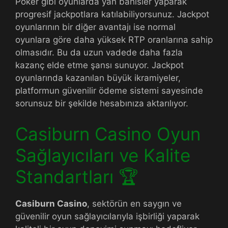
Poker gibi oyunlarda yan bahisler yaparak
progresif jackpotlara katılabiliyorsunuz. Jackpot
oyunlarının bir diğer avantajı ise normal
oyunlara göre daha yüksek RTP oranlarına sahip
olmasıdır. Bu da uzun vadede daha fazla
kazanç elde etme şansı sunuyor. Jackpot
oyunlarında kazanılan büyük ikramiyeler,
platformun güvenilir ödeme sistemi sayesinde
sorunsuz bir şekilde hesabınıza aktarılıyor.
Casiburn Casino Oyun
Sağlayıcıları ve Kalite
Standartları 🏆
Casiburn Casino
, sektörün en saygın ve
güvenilir oyun sağlayıcılarıyla işbirliği yaparak