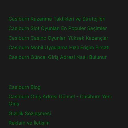
Casiburn Kazanma Taktikleri ve Stratejileri
Casiburn Slot Oyunları En Popüler Seçimler
Casiburn Casino Oyunları Yüksek Kazançlar
Casiburn Mobil Uygulama Hızlı Erişim Fırsatı
Casiburn Güncel Giriş Adresi Nasıl Bulunur
Casiburn Blog
Casiburn Giriş Adresi Güncel - Casiburn Yeni
Giriş
Gizlilik Sözleşmesi
Reklam ve İletişim